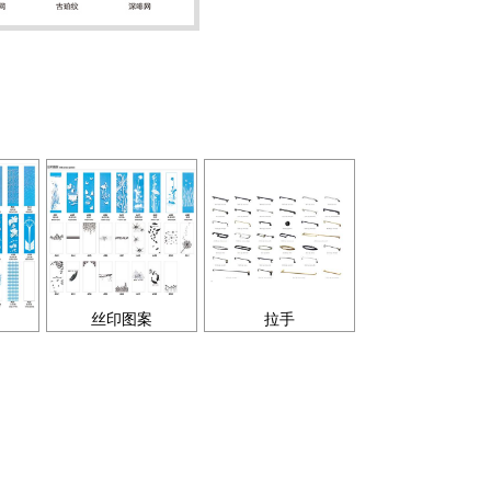
丝印图案
拉手