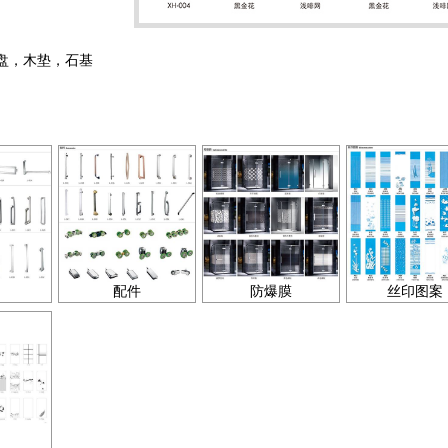
盘，木垫，石基
配件
防爆膜
丝印图案